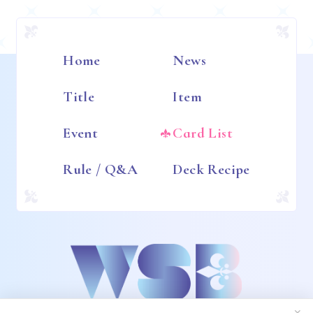
Home
News
Title
Item
Event
Card List
Rule / Q&A
Deck Recipe
✕