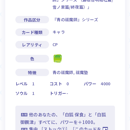
雪ノ果篇/終夜篇）」
『青の祓魔師』シリーズ
作品区分
キャラ
カード種類
CP
レアリティ
色
青の祓魔師, 祓魔塾
特徴
レベル
1
コスト
0
パワー
4000
ソウル
1
トリガー
-
他のあなたの、「白狐 保食」と「白狐
御饌津」すべてに、パワーを＋1000。
集中 ［ストック①］［このカードを