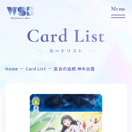
Card List
カードリスト
Home
Card List
巫女の血統 神木出雲
Home
News
ホーム
ニュース
Title
Item
作品タイトル
商品情報
Event
Card List
イベント
カードリスト