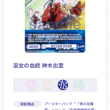
Rule / Q&A
Deck Recipe
ルール/Q&A
デッキレシピ
巫女の血統 神木出雲
ブースターパック「『青の祓魔
収録商品
師』シリーズ （島根啓明結社篇/