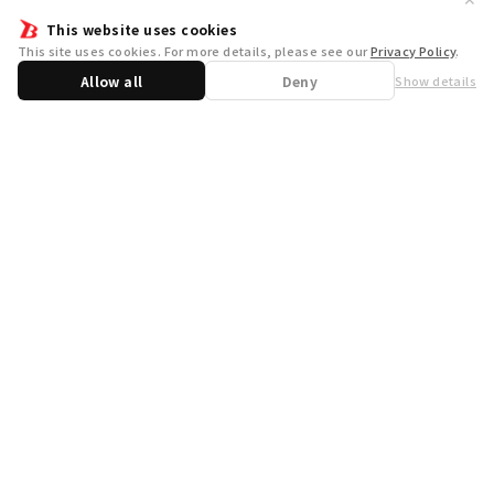
This website uses cookies
This site uses cookies. For more details, please see our
Privacy Policy
.
Allow all
Deny
Show details
Share
WSB Official X
WSB Official Instagram
お問い合わせ
取り扱い店舗一覧
遊宝洞
商品企画：
開発：
運営会社
プライバシーポリシー
外部送信ポリシー
クッキーポリシー