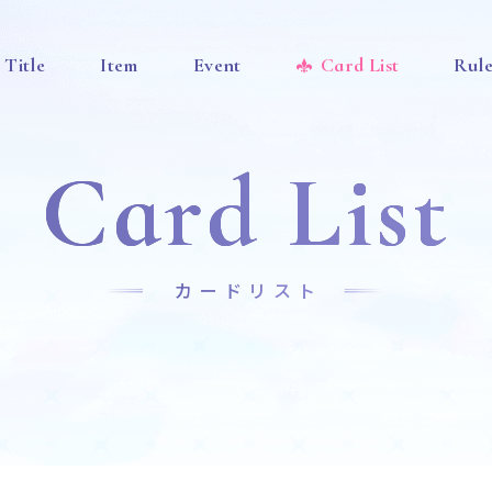
Title
Item
Event
Card List
Rul
Card List
カードリスト
News
Title