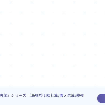
魔師』シリーズ （島根啓明結社篇/雪ノ果篇/終夜