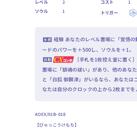
レベル
2
コスト
1
ソウル
1
トリガー
経験 あなたのレベル置場に「覚悟の
ードのパワーを＋500し、ソウルを＋1。
［手札を1枚控え室に置く］
置場に「鎮魂の祓い」があり、他のあなた
と「白狐 御饌津」がいるなら、あなたは
なたは自分のクロックの上から2枚までを
AOEX/01B-018
【びゃっこうけもち】