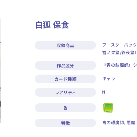
ニュース
作品タイトル
白狐 保食
Card List
Rule / Q&A
カードリスト
ルール/Q&A
ブースターパック
収録商品
雪ノ果篇/終夜篇
『青の祓魔師』
作品区分
キャラ
カード種類
N
レアリティ
色
青の祓魔師, 悪魔
特徴