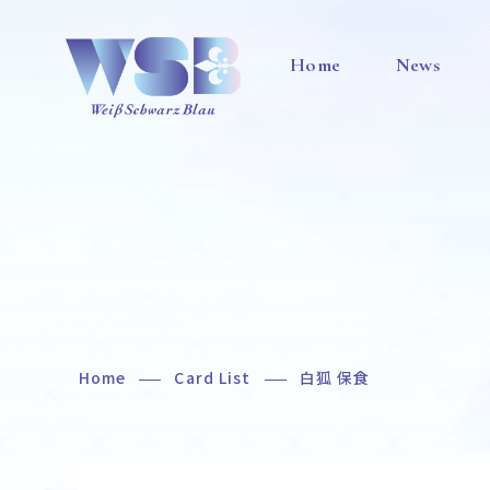
Home
News
Home
Card List
白狐 保食
Home