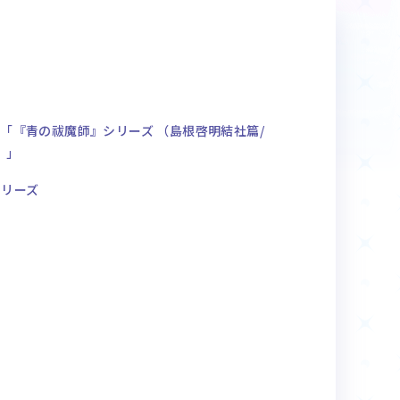
商品情報
Deck Recipe
デッキレシピ
「『青の祓魔師』シリーズ （島根啓明結社篇/
）」
シリーズ