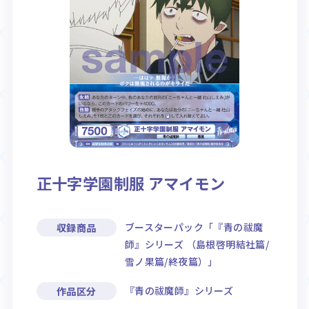
Rule / Q&A
Deck Recipe
ルール/Q&A
デッキレシピ
正十字学園制服 アマイモン
ブースターパック「『青の祓魔
収録商品
師』シリーズ （島根啓明結社篇/
雪ノ果篇/終夜篇）」
『青の祓魔師』シリーズ
作品区分