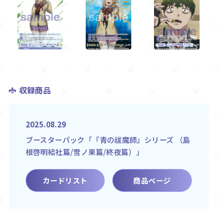
収録商品
2025.08.29
ブースターパック「『青の祓魔師』シリーズ （島
根啓明結社篇/雪ノ果篇/終夜篇）」
カードリスト
商品ページ