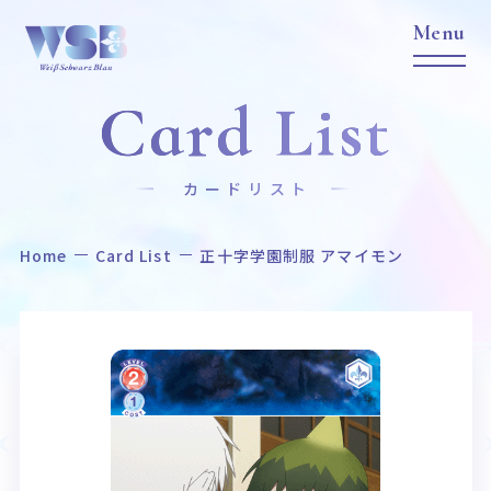
Card List
カードリスト
Home
Card List
正十字学園制服 アマイモン
Home
News
ホーム
ニュース
Title
Item
作品タイトル
商品情報
Event
Card List
イベント
カードリスト