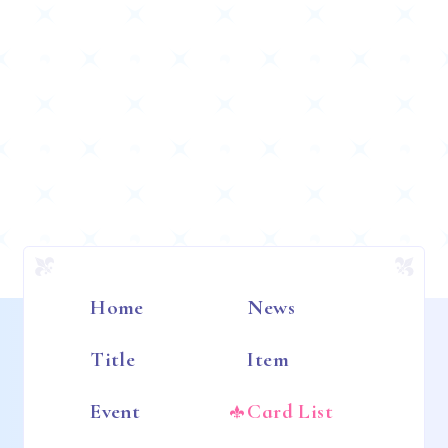
Home
News
Title
Item
Event
Card List