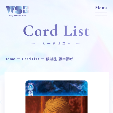
Card List
カードリスト
Home
Card List
候補生 藤本獅郎
Home
News
ホーム
ニュース
Title
Item
作品タイトル
商品情報
Event
Card List
イベント
カードリスト