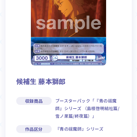
Rule / Q&A
Deck Recipe
ルール/Q&A
デッキレシピ
候補生 藤本獅郎
ブースターパック「『青の祓魔
収録商品
師』シリーズ （島根啓明結社篇/
雪ノ果篇/終夜篇）」
『青の祓魔師』シリーズ
作品区分