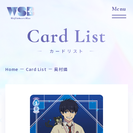
Card List
カードリスト
Home
Card List
奥村燐
Home
News
ホーム
ニュース
Title
Item
作品タイトル
商品情報
Event
Card List
イベント
カードリスト