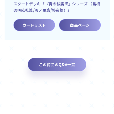
スタートデッキ「『青の祓魔師』シリーズ （島根
啓明結社篇/雪ノ果篇/終夜篇）」
カードリスト
商品ページ
この商品のQ&A一覧