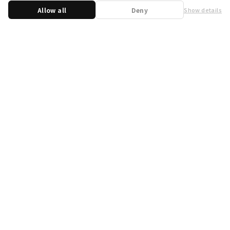
Allow all
Deny
Show details
Share
WSB Official X
WSB Official Instagram
お問い合わせ
取り扱い店舗一覧
遊宝洞
商品企画：
開発：
運営会社
プライバシーポリシー
外部送信ポリシー
クッキーポリシー