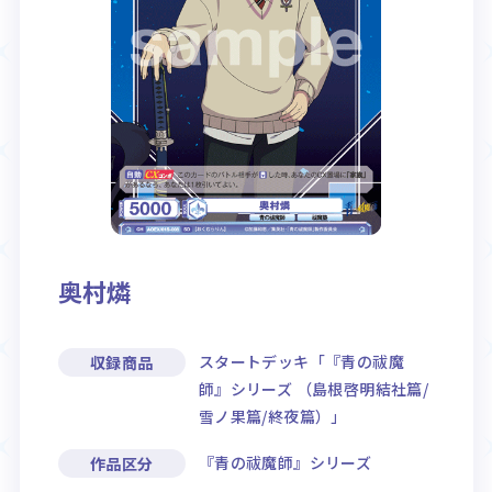
Rule / Q&A
Deck Recipe
ルール/Q&A
デッキレシピ
奥村燐
スタートデッキ「『青の祓魔
収録商品
師』シリーズ （島根啓明結社篇/
雪ノ果篇/終夜篇）」
『青の祓魔師』シリーズ
作品区分