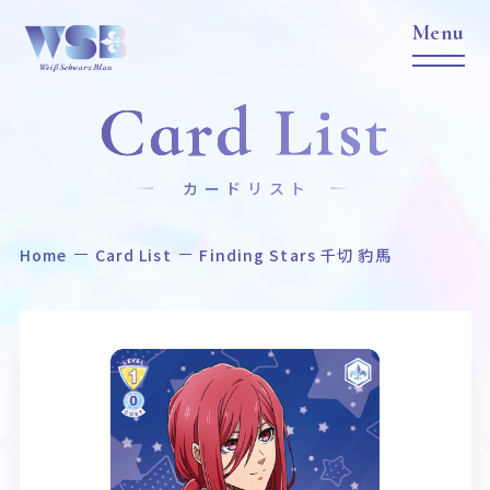
Card List
カードリスト
Home
Card List
Finding Stars 千切 豹馬
Home
News
ホーム
ニュース
Title
Item
作品タイトル
商品情報
Event
Card List
イベント
カードリスト