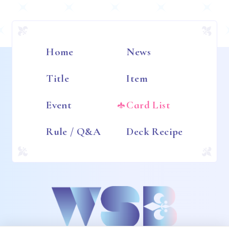
Home
News
Title
Item
Event
Card List
Rule / Q&A
Deck Recipe