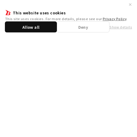
✕
This website uses cookies
This site uses cookies. For more details, please see our
Privacy Policy
.
Allow all
Deny
Show details
Share
WSB Official X
WSB Official Instagram
お問い合わせ
取り扱い店舗一覧
遊宝洞
商品企画：
開発：
運営会社
プライバシーポリシー
外部送信ポリシー