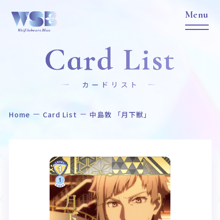
Card List
カードリスト
Home
Card List
中島敦 「月下獣」
Home
News
ホーム
ニュース
Title
Item
作品タイトル
商品情報
Event
Card List
イベント
カードリスト