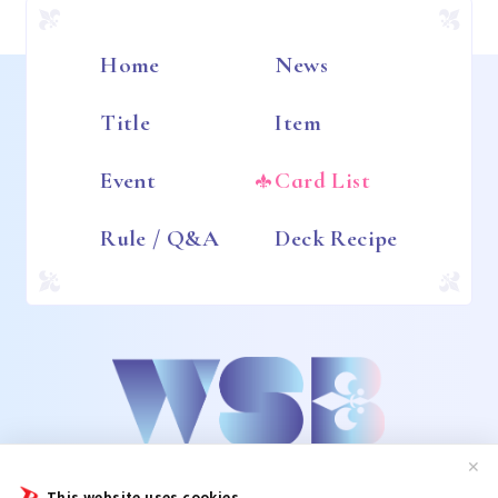
Home
News
Title
Item
Event
Card List
Rule / Q&A
Deck Recipe
✕
This website uses cookies