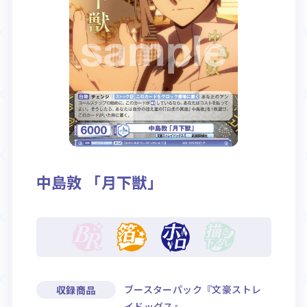
Rule / Q&A
Deck Recipe
ルール/Q&A
デッキレシピ
中島敦 「月下獣」
ブースターパック『文豪ストレ
収録商品
イドッグス』