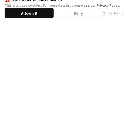
This site uses cookies. For more details, please see our
Privacy Policy
.
Allow all
Deny
Show details
Share
WSB Official X
WSB Official Instagram
お問い合わせ
取り扱い店舗一覧
遊宝洞
商品企画：
開発：
運営会社
プライバシーポリシー
外部送信ポリシー
クッキーポリシー