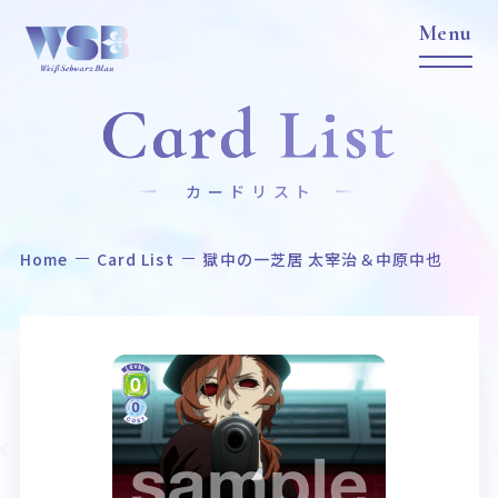
Card List
カードリスト
Home
Card List
獄中の一芝居 太宰治＆中原中也
Home
News
ホーム
ニュース
Title
Item
作品タイトル
商品情報
Event
Card List
イベント
カードリスト