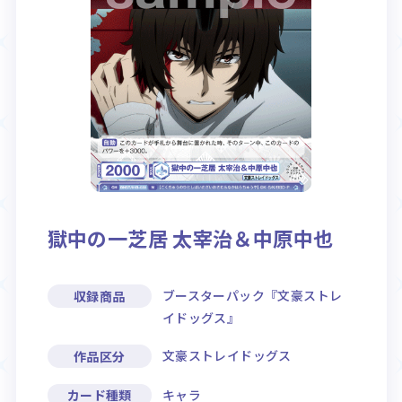
Rule / Q&A
Deck Recipe
ルール/Q&A
デッキレシピ
獄中の一芝居 太宰治＆中原中也
ブースターパック『文豪ストレ
収録商品
イドッグス』
文豪ストレイドッグス
作品区分
キャラ
カード種類