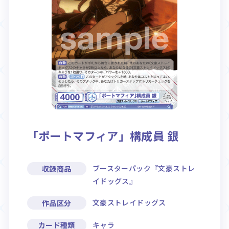
Rule / Q&A
Deck Recipe
ルール/Q&A
デッキレシピ
「ポートマフィア」構成員 銀
ブースターパック『文豪ストレ
収録商品
イドッグス』
文豪ストレイドッグス
作品区分
キャラ
カード種類