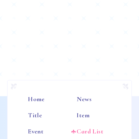
Home
News
Title
Item
Event
Card List