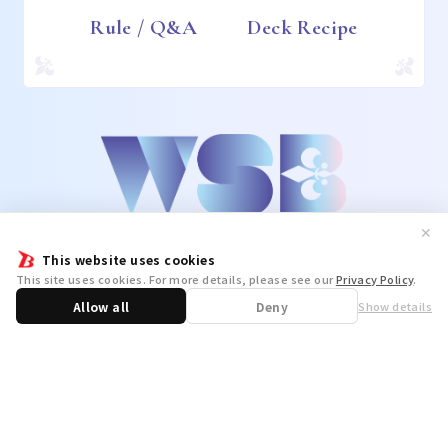
Rule / Q&A
Deck Recipe
✕
This website uses cookies
This site uses cookies. For more details, please see our
Privacy Policy
.
Allow all
Deny
Show details
Share
WSB Official X