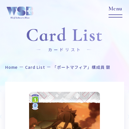
Card List
カードリスト
Home
Card List
「ポートマフィア」構成員 銀
Home
News
ホーム
ニュース
Title
Item
作品タイトル
商品情報
Event
Card List
イベント
カードリスト