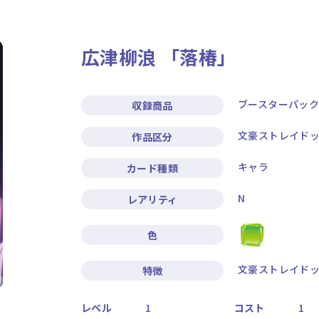
ニュース
作品タイトル
広津柳浪 「落椿」
Card List
Rule / Q&A
カードリスト
ルール/Q&A
ブースターパッ
収録商品
文豪ストレイド
作品区分
キャラ
カード種類
N
レアリティ
色
文豪ストレイドッ
特徴
レベル
1
コスト
1