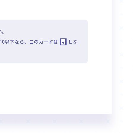
い。
が0以下なら、このカードは
しな