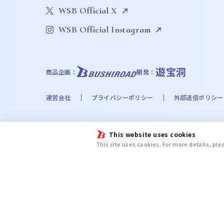
WSB Official X
WSB Official Instagram
遊宝洞
商品企画：
開発：
運営会社
プライバシーポリシー
外部送信ポリシー
©Bushiroad
This website uses cookies
©Liber Entertainment Inc. All Rights Reserved. ©UT
This site uses cookies. For more details, pl
©Disney. Based on the “Winnie the Pooh” works by A
chiikawa committee ©金城宗幸・ノ村優介・講談社／「
新テニスの王子様プロジェクト © UUUM © 2024 SANRIO CO.
ＡＷＡ/文豪ストレイドッグス製作委員会 ©日向夏・イマジカインフォス／
Butler ©緑川ゆき・白泉社／「夏目友人帳」製作委員会 ©尼子騒兵衛／劇
篤・講談社／特殊消防隊動画広報第参課Ⓒ漆原侑来（秋田書店）／桃源暗鬼製作