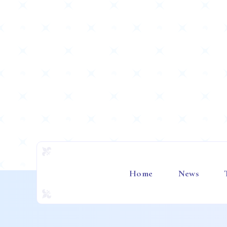
Home
News