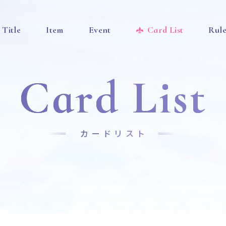
Title
Item
Event
Card List
Rul
Card List
カードリスト
News
Title