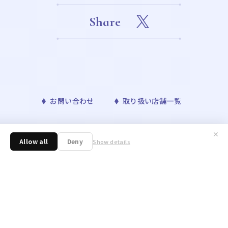
Share
お問い合わせ
取り扱い店舗一覧
✕
™& ©Bandai Namco Entertainment Inc. ©Disney
Allow all
Deny
Show details
ONAVIS project. ©青山剛昌／小学館・読売テレビ・TMS 1996 ©nagano /
／アニメ「東京リベンジャーズ」製作委員会 ©許斐 剛／集英社・ＮＡＳ・
野明／集英社・テレビ東京・リボーン製作委員会 ©朝霧カフカ・春河35/ＫＡＤＯＫ
 Toboso/SQUARE ENIX,Project Black
tertainment Inc. ©いのまたむつみ ©藤島康介 ©大久保
ue Starlight