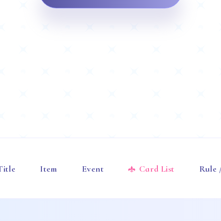
Title
Item
Event
Card List
Rule