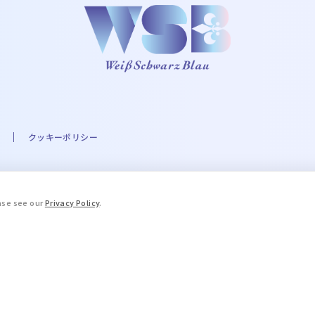
クッキーポリシー
A☆PRI-MOVIE PROJECT ©UTA☆PRI-MOVIE ST PROJECT ©Eve THE IDOLM@STER
ease see our
Privacy Policy
.
.A. Milne and E.H. Shepard. © 2016 COVER Corp. © STPR Inc. ©ARG
ブルーロック」製作委員会 ©King Record Co., Ltd. ©和久井健・講談社
, LTD. APPROVAL NO. L653466 ©HWP ©Disney/Pixar ©天
「薬屋のひとりごと」製作委員会 ©加藤和恵／集英社･｢青の祓魔師｣製作委員会 © Yana
場版忍たま乱太郎製作委員会 TALES OF™Series ＆ ©Bandai Namco En
委員会 ©成田良悟・TYPE-MOON/KADOKAWA/FSFPC ©Project Rev