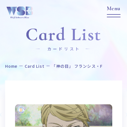
Card List
カードリスト
Home
Card List
「神の目」 フランシス・F
Home
News
ホーム
ニュース
Title
Item
作品タイトル
商品情報
Event
Card List
イベント
カードリスト