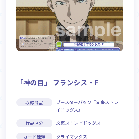
Rule / Q&A
Deck Recipe
ルール/Q&A
デッキレシピ
「神の目」 フランシス・F
ブースターパック『文豪ストレ
収録商品
イドッグス』
文豪ストレイドッグス
作品区分
クライマックス
カード種類