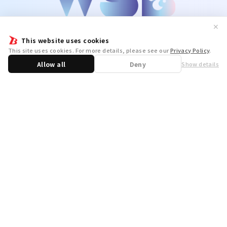
✕
This website uses cookies
This site uses cookies. For more details, please see our
Privacy Policy
.
Allow all
Deny
Show details
Share
WSB Official X
WSB Official Instagram
お問い合わせ
取り扱い店舗一覧
遊宝洞
商品企画：
開発：