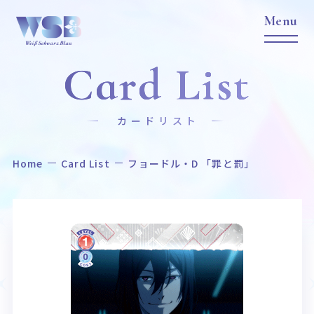
Card List
カードリスト
Home
Card List
フョードル・D 「罪と罰」
Home
News
ホーム
ニュース
Title
Item
作品タイトル
商品情報
Event
Card List
イベント
カードリスト