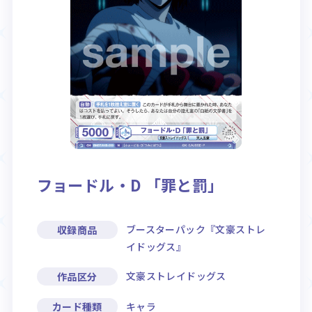
Rule / Q&A
Deck Recipe
ルール/Q&A
デッキレシピ
フョードル・D 「罪と罰」
ブースターパック『文豪ストレ
収録商品
イドッグス』
文豪ストレイドッグス
作品区分
キャラ
カード種類