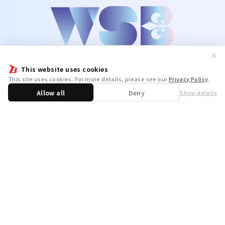
✕
This website uses cookies
This site uses cookies. For more details, please see our
Privacy Policy
.
Allow all
Deny
Show details
Share
WSB Official X
WSB Official Instagram
お問い合わせ
取り扱い店舗一覧