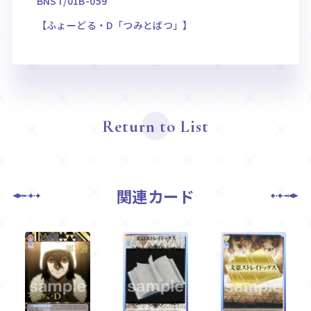
BNST/01B-059
【ふょーどる・D「つみとばつ」】
Return to List
関連カード