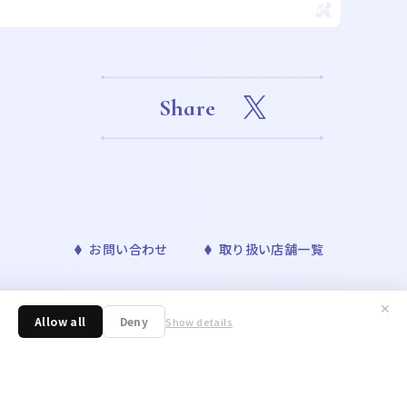
Share
お問い合わせ
取り扱い店舗一覧
✕
™& ©Bandai Namco Entertainment Inc. ©Disney
Allow all
Deny
Show details
ONAVIS project. ©青山剛昌／小学館・読売テレビ・TMS 1996 ©nagano /
／アニメ「東京リベンジャーズ」製作委員会 ©許斐 剛／集英社・ＮＡＳ・
野明／集英社・テレビ東京・リボーン製作委員会 ©朝霧カフカ・春河35/ＫＡＤＯＫ
 Toboso/SQUARE ENIX,Project Black