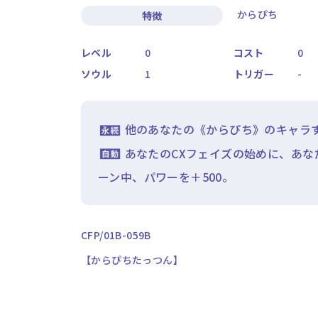
からぴち
特徴
レベル
0
コスト
0
ソウル
1
トリガー
-
他のあなたの《からぴち》のキャラす
あなたのCXフェイズの始めに、あな
ーン中、パワーを＋500。
CFP/01B-059B
【からぴちたっつん】