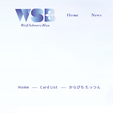
Home
News
Home
Card List
からぴち たっつん
Home