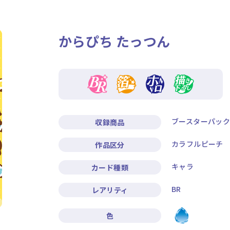
ニュース
作品タイトル
からぴち たっつん
Card List
Rule / Q&A
カードリスト
ルール/Q&A
ブースターパッ
収録商品
カラフルピーチ
作品区分
キャラ
カード種類
BR
レアリティ
色