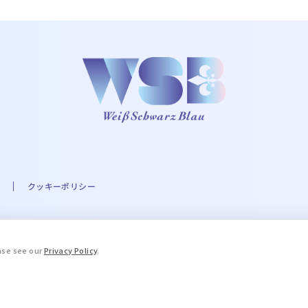
クッキーポリシー
A☆PRI-MOVIE PROJECT ©UTA☆PRI-MOVIE ST PROJECT ©Eve THE IDOLM@STER
ease see our
Privacy Policy
.
.A. Milne and E.H. Shepard. © 2016 COVER Corp. © STPR Inc. ©ARG
ブルーロック」製作委員会 ©King Record Co., Ltd. ©和久井健・講談社
, LTD. APPROVAL NO. L653466 ©HWP ©Disney/Pixar ©天
「薬屋のひとりごと」製作委員会 ©加藤和恵／集英社･｢青の祓魔師｣製作委員会 © Yana