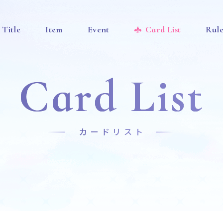
Title
Item
Event
Card List
Rul
Card List
カードリスト
News
Title