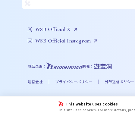
WSB Official X
WSB Official Instagram
遊宝洞
商品企画：
開発：
運営会社
プライバシーポリシー
外部送信ポリシー
©Bushiroad
This website uses cookies
©Liber Entertainment Inc. All Rights Reserved. ©UT
This site uses cookies. For more details, pl
©Disney. Based on the “Winnie the Pooh” works by A
chiikawa committee ©金城宗幸・ノ村優介・講談社／「
新テニスの王子様プロジェクト © UUUM © 2024 SANRIO CO.
ＡＷＡ/文豪ストレイドッグス製作委員会 ©日向夏・イマジカインフォス／