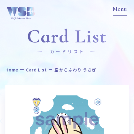
Card List
カードリスト
Home
Card List
空からふわり うさぎ
Home
News
ホーム
ニュース
Title
Item
作品タイトル
商品情報
Event
Card List
イベント
カードリスト