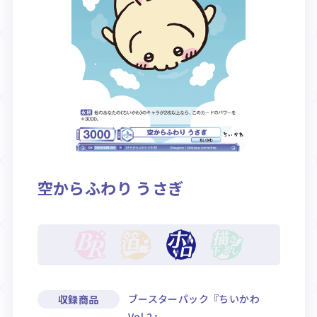
Rule / Q&A
Deck Recipe
ルール/Q&A
デッキレシピ
空からふわり うさぎ
ブースターパック『ちいかわ
収録商品
Vol.2』