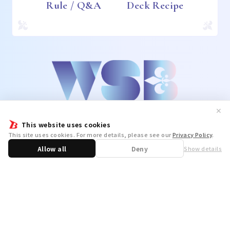
Rule / Q&A
Deck Recipe
✕
This website uses cookies
This site uses cookies. For more details, please see our
Privacy Policy
.
Allow all
Deny
Show details
Share
WSB Official X