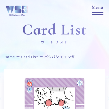
Card List
カードリスト
Home
Card List
パシパシ モモンガ
Home
News
ホーム
ニュース
Title
Item
作品タイトル
商品情報
Event
Card List
イベント
カードリスト