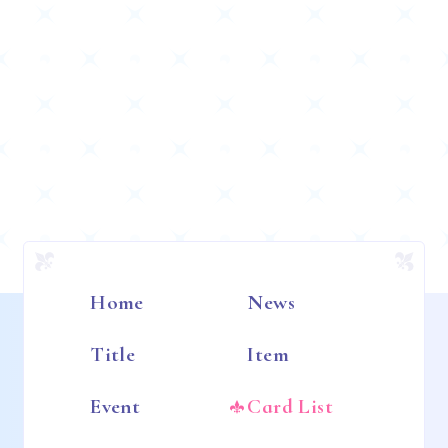
Home
News
Title
Item
Event
Card List