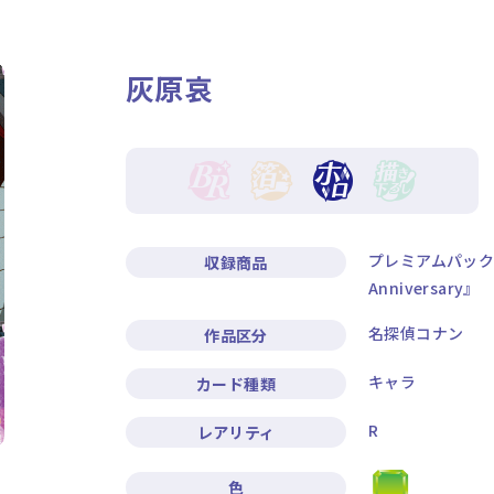
ニュース
作品タイトル
灰原哀
Card List
Rule / Q&A
カードリスト
ルール/Q&A
プレミアムパック『
収録商品
Anniversary』
名探偵コナン
作品区分
キャラ
カード種類
R
レアリティ
色