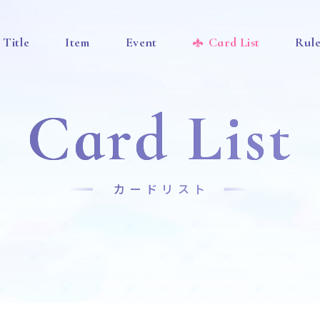
Title
Item
Event
Card List
Rul
Card List
カードリスト
News
Title