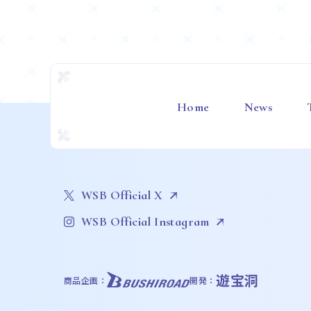
Home
News
WSB Official X
WSB Official Instagram
遊宝洞
商品企画：
開発：