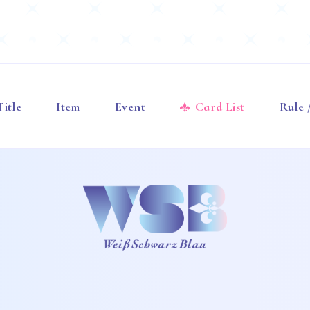
Title
Item
Event
Card List
Rule