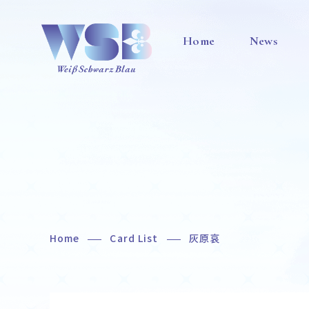
Home
News
Home
Card List
灰原哀
Home