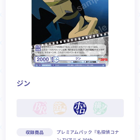
Rule / Q&A
Deck Recipe
ルール/Q&A
デッキレシピ
ジン
プレミアムパック『名探偵コナ
収録商品
ン TVアニメ 30th