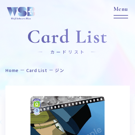
Card List
カードリスト
Home
Card List
ジン
Home
News
ホーム
ニュース
Title
Item
作品タイトル
商品情報
Event
Card List
イベント
カードリスト