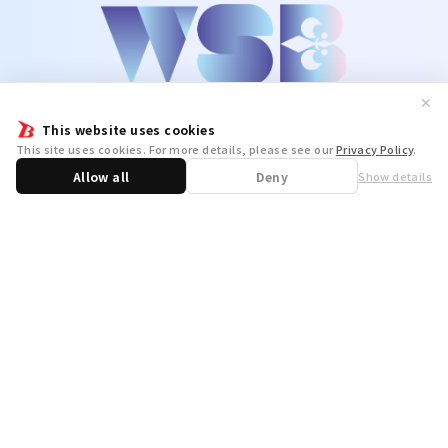
✕
This website uses cookies
This site uses cookies. For more details, please see our
Privacy Policy
.
Allow all
Deny
Show details
Share
WSB Official X
WSB Official Instagram
お問い合わせ
取り扱い店舗一覧