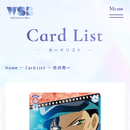
Card List
カードリスト
Home
Card List
赤井秀一
Home
News
ホーム
ニュース
Title
Item
作品タイトル
商品情報
Event
Card List
イベント
カードリスト