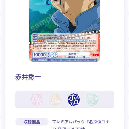
Rule / Q&A
Deck Recipe
ルール/Q&A
デッキレシピ
赤井秀一
プレミアムパック『名探偵コナ
収録商品
ン TVアニメ 30th