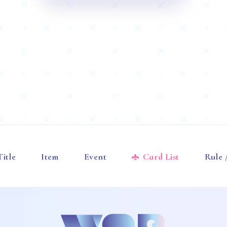
Title
Item
Event
Card List
Rule