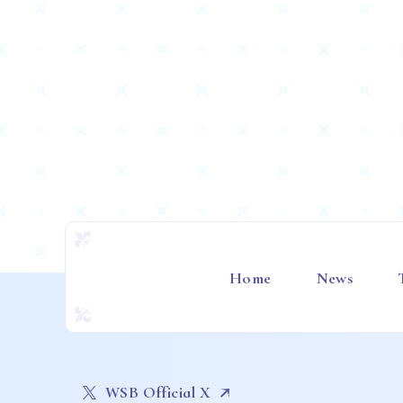
Home
News
WSB Official X