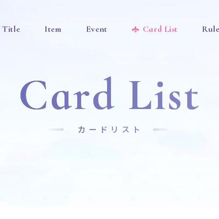
Title
Item
Event
Card List
Rul
Card List
カードリスト
News
Title