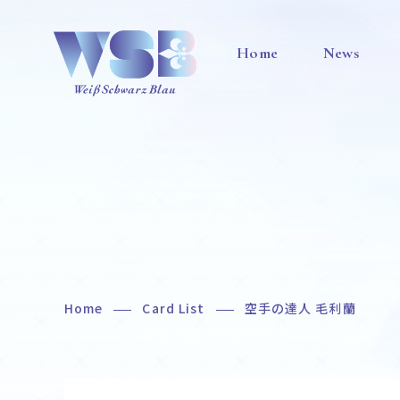
Home
News
Home
Card List
空手の達人 毛利蘭
Home