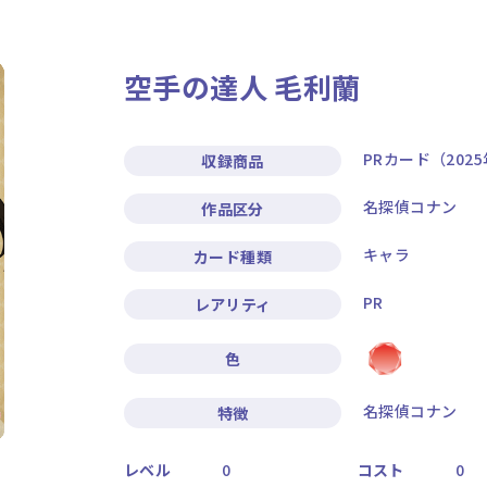
ニュース
作品タイトル
空手の達人 毛利蘭
Card List
Rule / Q&A
カードリスト
ルール/Q&A
PRカード（202
収録商品
名探偵コナン
作品区分
キャラ
カード種類
PR
レアリティ
色
名探偵コナン
特徴
レベル
0
コスト
0