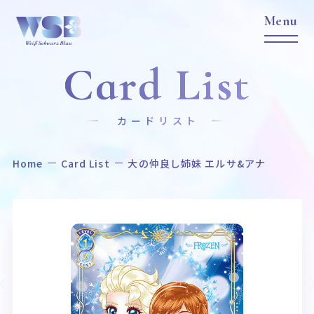
Card List
カードリスト
Home
Card List
大の仲良し姉妹 エルサ&アナ
Home
News
ホーム
ニュース
Title
Item
作品タイトル
商品情報
Event
Card List
イベント
カードリスト