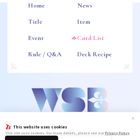
Home
News
Title
Item
Event
Card List
Rule / Q&A
Deck Recipe
✕
This website uses cookies
This site uses cookies. For more details, please see our
Privacy Policy
.