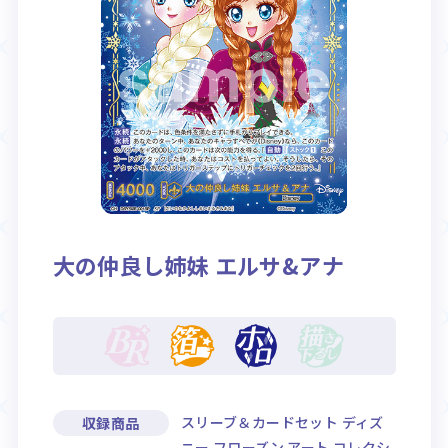
Rule / Q&A
Deck Recipe
ルール/Q&A
デッキレシピ
大の仲良し姉妹 エルサ&アナ
スリーブ＆カードセット ディズ
収録商品
ニー フローズン アート コレクシ