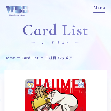
Card List
カードリスト
Home
Card List
二柱目 ハウメア
Home
News
ホーム
ニュース
Title
Item
作品タイトル
商品情報
Event
Card List
イベント
カードリスト