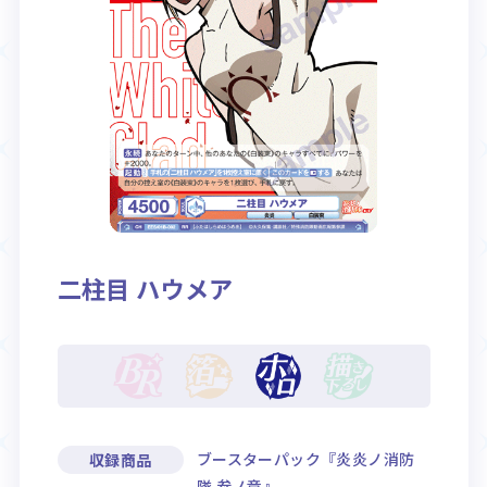
Rule / Q&A
Deck Recipe
ルール/Q&A
デッキレシピ
二柱目 ハウメア
ブースターパック『炎炎ノ消防
収録商品
隊 参ノ章』