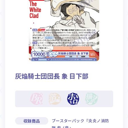
Rule / Q&A
Deck Recipe
ルール/Q&A
デッキレシピ
灰焔騎士団団長 象 日下部
ブースターパック『炎炎ノ消防
収録商品
隊 参ノ章』