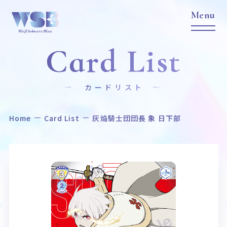
Card List
カードリスト
Home
Card List
灰焔騎士団団長 象 日下部
Home
News
ホーム
ニュース
Title
Item
作品タイトル
商品情報
Event
Card List
イベント
カードリスト