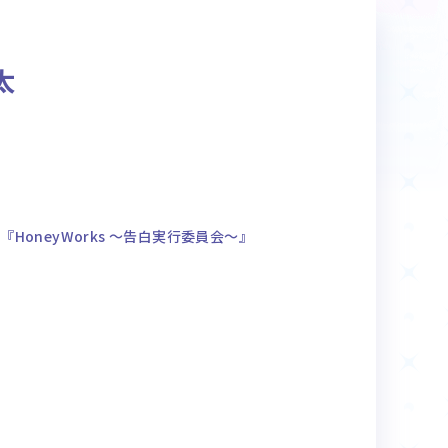
商品情報
太
Deck Recipe
デッキレシピ
HoneyWorks ～告白実行委員会～』