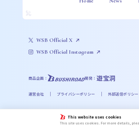
Home
News
WSB Official X
WSB Official Instagram
遊宝洞
商品企画：
開発：
運営会社
プライバシーポリシー
外部送信ポリシー
©Bushiroad
This website uses cookies
©Liber Entertainment Inc. All Rights Reserved. ©UT
This site uses cookies. For more details, pl
©Disney. Based on the “Winnie the Pooh” works by A
chiikawa committee ©金城宗幸・ノ村優介・講談社／「
新テニスの王子様プロジェクト © UUUM © 2024 SANRIO CO.