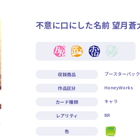
ニュース
作品タイトル
不意に口にした名前 望月蒼
Card List
Rule / Q&A
カードリスト
ルール/Q&A
ブースターパック『
収録商品
HoneyWorks
作品区分
キャラ
カード種類
BR
レアリティ
色