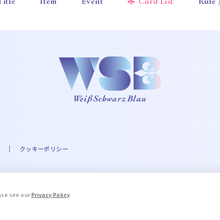
Title
Item
Event
Card List
Rule
クッキーポリシー
A☆PRI-MOVIE PROJECT ©UTA☆PRI-MOVIE ST PROJECT ©Eve THE IDOLM@STER
ease see our
Privacy Policy
.
.A. Milne and E.H. Shepard. © 2016 COVER Corp. © STPR Inc. ©ARG
ブルーロック」製作委員会 ©King Record Co., Ltd. ©和久井健・講談社
, LTD. APPROVAL NO. L653466 ©HWP ©Disney/Pixar ©天