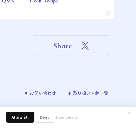
 / Q&A
Deck Recipe
Share
お問い合わせ
取り扱い店舗一覧
✕
™& ©Bandai Namco Entertainment Inc. ©Disney
Allow all
Deny
Show details
ONAVIS project. ©青山剛昌／小学館・読売テレビ・TMS 1996 ©nagano /
／アニメ「東京リベンジャーズ」製作委員会 ©許斐 剛／集英社・ＮＡＳ・
野明／集英社・テレビ東京・リボーン製作委員会 ©朝霧カフカ・春河35/ＫＡＤＯＫ