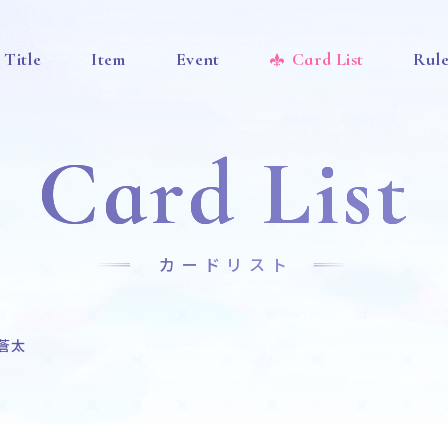
Title
Item
Event
Card List
Rul
Card List
カードリスト
蒼太
News
Title