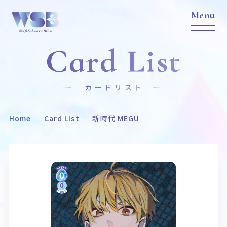
Card List
カードリスト
Home
Card List
新時代 MEGU
Home
News
ホーム
ニュース
Title
Item
作品タイトル
商品情報
Event
Card List
イベント
カードリスト