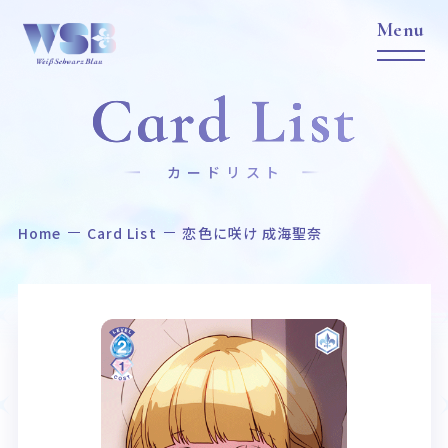
Card List
カードリスト
Home
Card List
恋色に咲け 成海聖奈
Home
News
ホーム
ニュース
Title
Item
作品タイトル
商品情報
Event
Card List
イベント
カードリスト