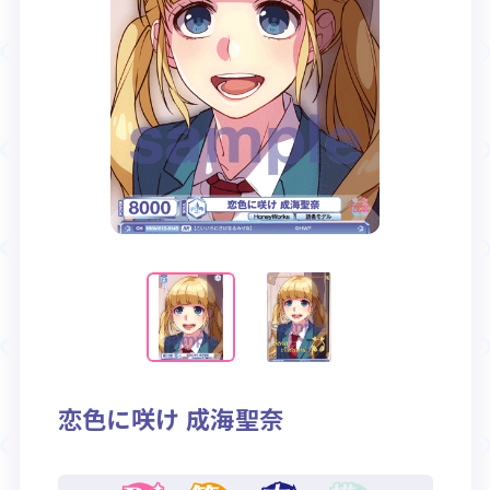
Rule / Q&A
Deck Recipe
ルール/Q&A
デッキレシピ
恋色に咲け 成海聖奈