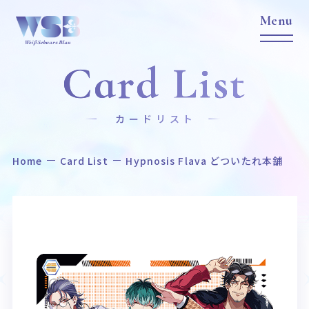
Card List
カードリスト
Home
Card List
Hypnosis Flava どついたれ本舗
Home
News
ホーム
ニュース
Title
Item
作品タイトル
商品情報
Event
Card List
イベント
カードリスト