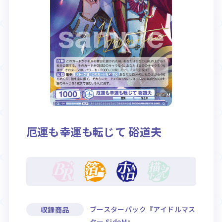
Rule / Q&A
Deck Recipe
ルール/Q&A
デッキレシピ
厄運も幸運も転じて 硲道夫
ブースターパック『アイドルマス
収録商品
ター SideM』