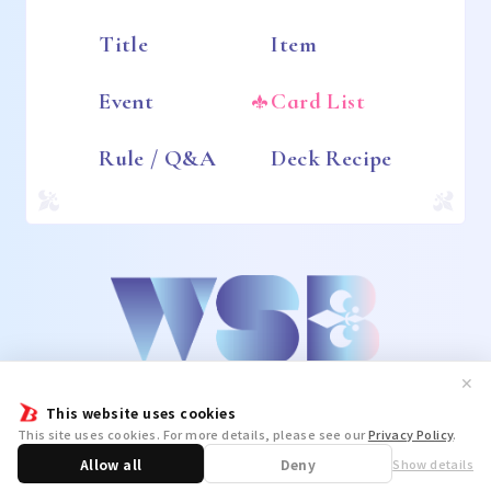
Title
Item
Event
Card List
Rule / Q&A
Deck Recipe
✕
This website uses cookies
This site uses cookies. For more details, please see our
Privacy Policy
.
Allow all
Deny
Show details