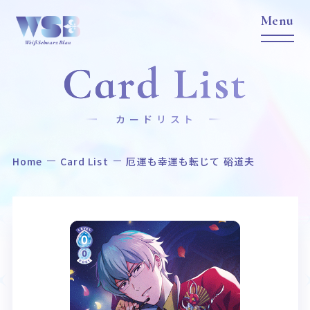
Card List
カードリスト
Home
Card List
厄運も幸運も転じて 硲道夫
Home
News
ホーム
ニュース
Title
Item
作品タイトル
商品情報
Event
Card List
イベント
カードリスト