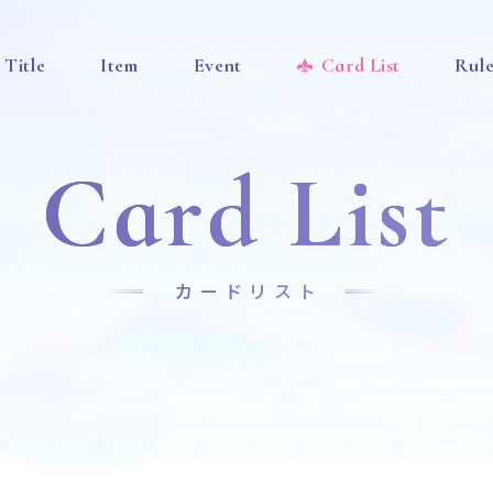
Title
Item
Event
Card List
Rul
Card List
カードリスト
News
Title