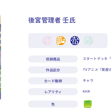
ニュース
作品タイトル
後宮管理者 壬氏
Card List
Rule / Q&A
カードリスト
ルール/Q&A
スタートデッキ「
収録商品
TVアニメ『薬屋
作品区分
キャラ
カード種類
KHR
レアリティ
色