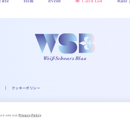
Title
Item
Event
Card List
Rule
クッキーポリシー
A☆PRI-MOVIE PROJECT ©UTA☆PRI-MOVIE ST PROJECT ©Eve THE IDOLM@STER
ease see our
Privacy Policy
.
.A. Milne and E.H. Shepard. © 2016 COVER Corp. © STPR Inc. ©ARG
ブルーロック」製作委員会 ©King Record Co., Ltd. ©和久井健・講談社
, LTD. APPROVAL NO. L653466 ©HWP ©Disney/Pixar ©天