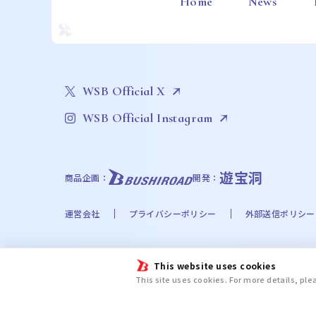
Home
News
WSB Official X
WSB Official Instagram
遊宝洞
商品企画：
開発：
運営会社
プライバシーポリシー
外部送信ポリシー
©Bushiroad
This website uses cookies
©Liber Entertainment Inc. All Rights Reserved. ©UT
This site uses cookies. For more details, pl
©Disney. Based on the “Winnie the Pooh” works by A
chiikawa committee ©金城宗幸・ノ村優介・講談社／「
新テニスの王子様プロジェクト © UUUM © 2024 SANRIO CO.