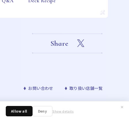
 / Q&A
Deck Recipe
Share
お問い合わせ
取り扱い店舗一覧
✕
™& ©Bandai Namco Entertainment Inc. ©Disney
Allow all
Deny
Show details
ONAVIS project. ©青山剛昌／小学館・読売テレビ・TMS 1996 ©nagano /
／アニメ「東京リベンジャーズ」製作委員会 ©許斐 剛／集英社・ＮＡＳ・
野明／集英社・テレビ東京・リボーン製作委員会 ©朝霧カフカ・春河35/ＫＡＤＯＫ