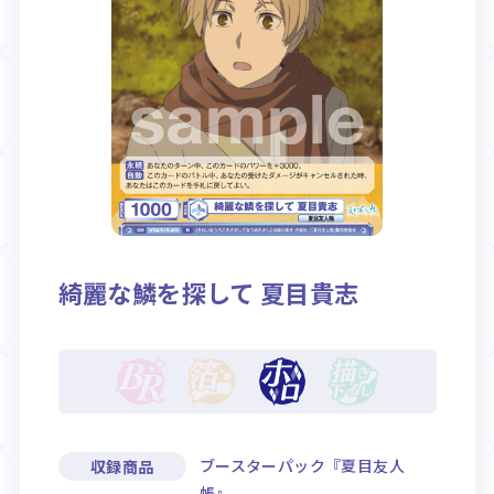
Rule / Q&A
Deck Recipe
ルール/Q&A
デッキレシピ
綺麗な鱗を探して 夏目貴志
ブースターパック『夏目友人
収録商品
帳』