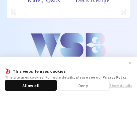
Rule / Q&A
Deck Recipe
✕
This website uses cookies
This site uses cookies. For more details, please see our
Privacy Policy
.
Allow all
Deny
Show details
Share
WSB Official X