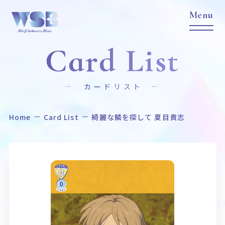
Card List
カードリスト
Home
Card List
綺麗な鱗を探して 夏目貴志
Home
News
ホーム
ニュース
Title
Item
作品タイトル
商品情報
Event
Card List
イベント
カードリスト