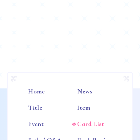
Home
News
Title
Item
Event
Card List