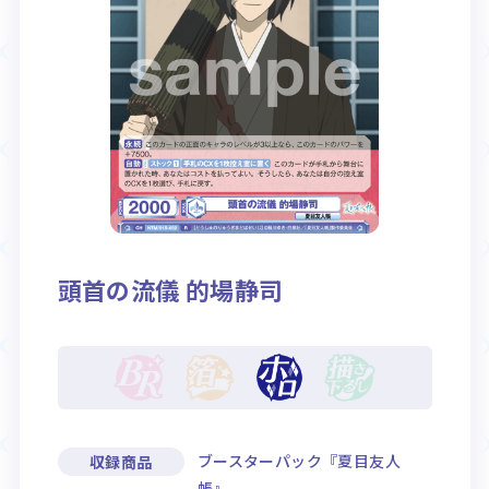
Rule / Q&A
Deck Recipe
ルール/Q&A
デッキレシピ
頭首の流儀 的場静司
ブースターパック『夏目友人
収録商品
帳』