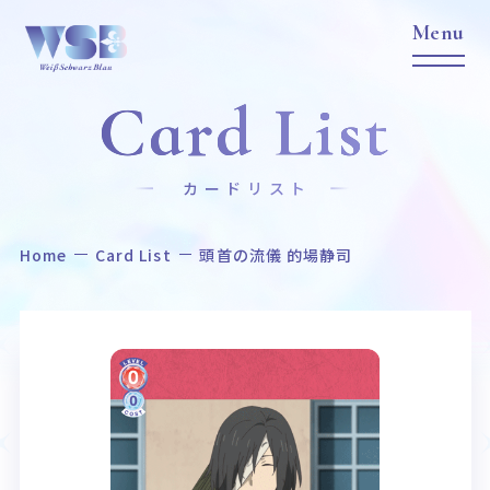
Card List
カードリスト
Home
Card List
頭首の流儀 的場静司
Home
News
ホーム
ニュース
Title
Item
作品タイトル
商品情報
Event
Card List
イベント
カードリスト