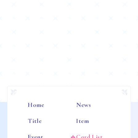
Home
News
Title
Item
Event
Card List