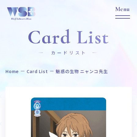
Card List
カードリスト
Home
Card List
魅惑の生物 ニャンコ先生
Home
News
ホーム
ニュース
Title
Item
作品タイトル
商品情報
Event
Card List
イベント
カードリスト