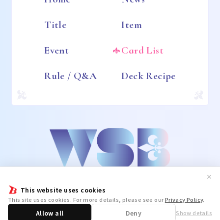
Title
Item
Event
Card List
Rule / Q&A
Deck Recipe
✕
This website uses cookies
This site uses cookies. For more details, please see our
Privacy Policy
.
Allow all
Deny
Show details