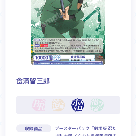
Rule / Q&A
Deck Recipe
ルール/Q&A
デッキレシピ
食満留三郎
ブースターパック『劇場版 忍た
収録商品
ま乱太郎 ドクタケ忍者隊最強の