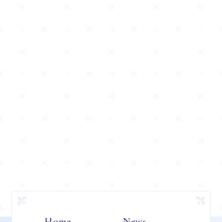
Home
News