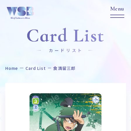
Card List
カードリスト
Home
Card List
食満留三郎
Home
News
ホーム
ニュース
Title
Item
作品タイトル
商品情報
Event
Card List
イベント
カードリスト