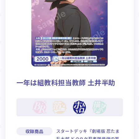
Rule / Q&A
Deck Recipe
ルール/Q&A
デッキレシピ
一年は組教科担当教師 土井半助
スタートデッキ『劇場版 忍たま
収録商品
乱太郎 ドクタケ忍者隊最強の軍