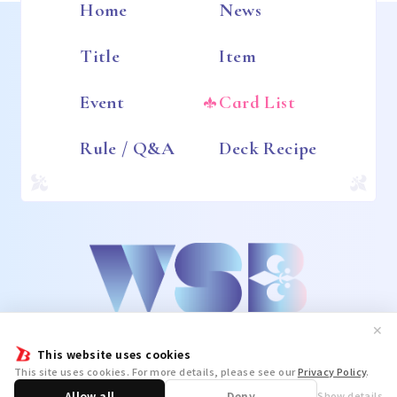
Home
News
Title
Item
Event
Card List
Rule / Q&A
Deck Recipe
✕
This website uses cookies
This site uses cookies. For more details, please see our
Privacy Policy
.
Allow all
Deny
Show details