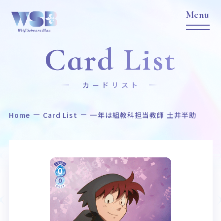
Card List
カードリスト
Home
Card List
一年は組教科担当教師 土井半助
Home
News
ホーム
ニュース
Title
Item
作品タイトル
商品情報
Event
Card List
イベント
カードリスト