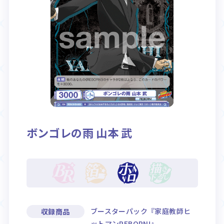
Rule / Q&A
Deck Recipe
ルール/Q&A
デッキレシピ
ボンゴレの雨 山本 武
ブースターパック『家庭教師ヒ
収録商品
ットマンREBORN!』