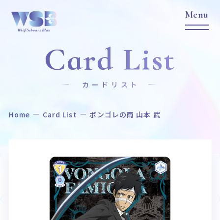
Card List
カードリスト
Home
Card List
ボンゴレの雨 山本 武
Home
News
ホーム
ニュース
Title
Item
作品タイトル
商品情報
Event
Card List
イベント
カードリスト