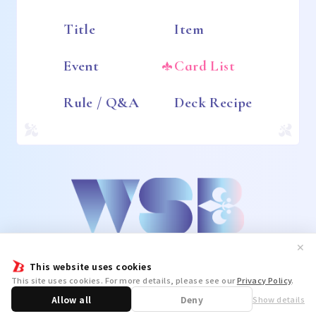
Title
Item
Event
Card List
Rule / Q&A
Deck Recipe
✕
This website uses cookies
This site uses cookies. For more details, please see our
Privacy Policy
.
Allow all
Deny
Show details