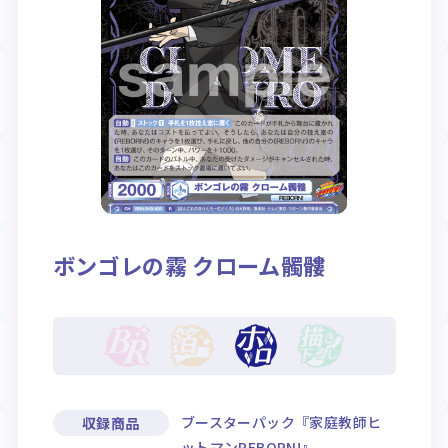
Rule / Q&A
Deck Recipe
ルール/Q&A
デッキレシピ
ボンゴレの霧 クローム髑髏
ブースターパック『家庭教師ヒ
収録商品
ットマンREBORN!』