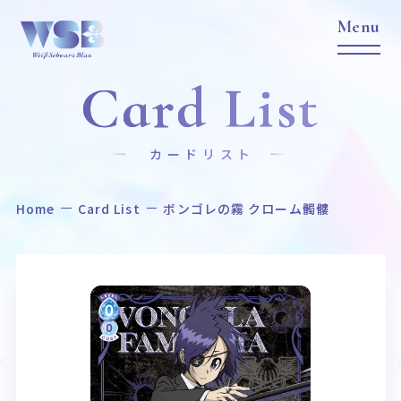
Card List
カードリスト
Home
Card List
ボンゴレの霧 クローム髑髏
Home
News
ホーム
ニュース
Title
Item
作品タイトル
商品情報
Event
Card List
イベント
カードリスト