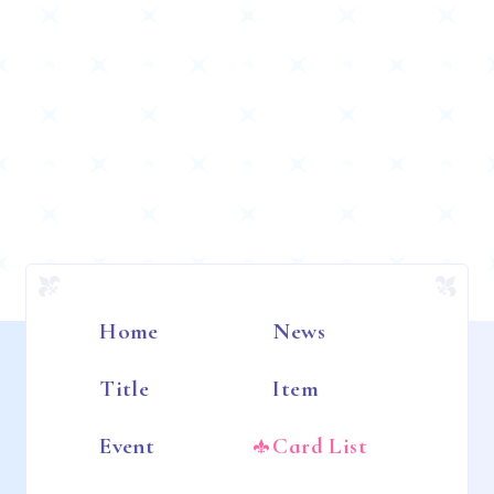
Home
News
Title
Item
Event
Card List