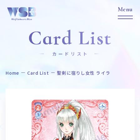
Card List
カードリスト
Home
Card List
聖剣に宿りし女性 ライラ
Home
News
ホーム
ニュース
Title
Item
作品タイトル
商品情報
Event
Card List
イベント
カードリスト