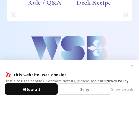
Rule / Q&A
Deck Recipe
✕
This website uses cookies
This site uses cookies. For more details, please see our
Privacy Policy
.
Allow all
Deny
Show details
Share
WSB Official X