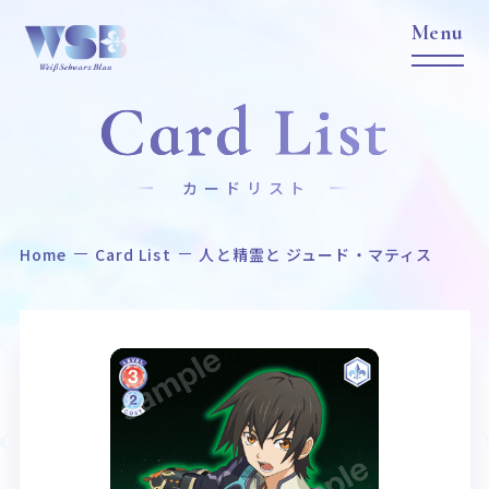
Card List
カードリスト
Home
Card List
人と精霊と ジュード・マティス
Home
News
ホーム
ニュース
Title
Item
作品タイトル
商品情報
Event
Card List
イベント
カードリスト