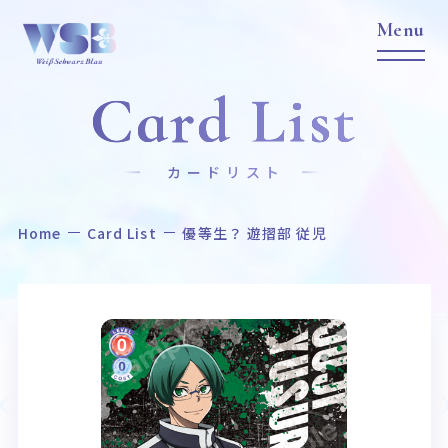
Card List
カードリスト
Home
Card List
優等生？ 遊摺部 従児
Home
News
ホーム
ニュース
Title
Item
作品タイトル
商品情報
Event
Card List
イベント
カードリスト