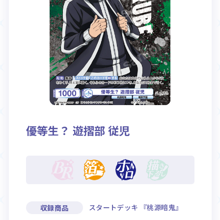
Rule / Q&A
Deck Recipe
ルール/Q&A
デッキレシピ
優等生？ 遊摺部 従児
スタートデッキ 『桃源暗鬼』
収録商品