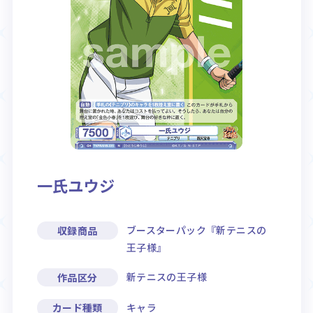
Rule / Q&A
Deck Recipe
ルール/Q&A
デッキレシピ
一氏ユウジ
ブースターパック『新テニスの
収録商品
王子様』
新テニスの王子様
作品区分
キャラ
カード種類