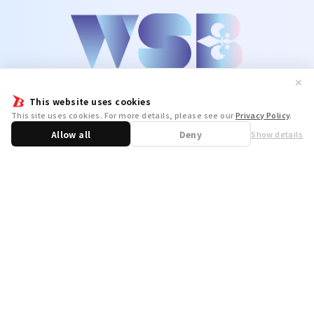
✕
This website uses cookies
This site uses cookies. For more details, please see our
Privacy Policy
.
Allow all
Deny
Show details
Share
WSB Official X
WSB Official Instagram
お問い合わせ
取り扱い店舗一覧