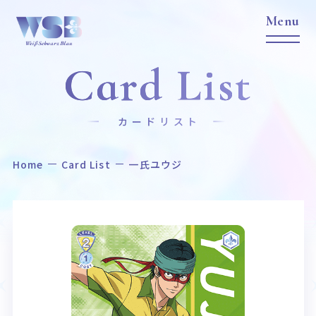
Card List
カードリスト
Home
Card List
一氏ユウジ
Home
News
ホーム
ニュース
Title
Item
作品タイトル
商品情報
Event
Card List
イベント
カードリスト