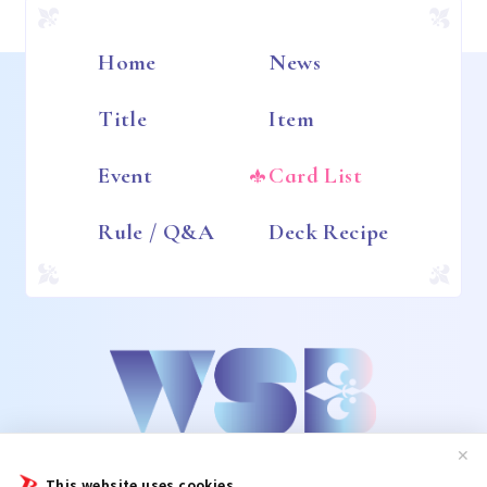
Home
News
Title
Item
Event
Card List
Rule / Q&A
Deck Recipe
✕
This website uses cookies