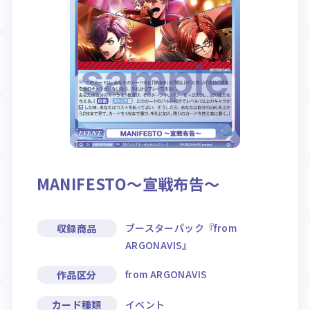
Rule / Q&A
Deck Recipe
ルール/Q&A
デッキレシピ
MANIFESTO～宣戦布告～
ブースターパック『from
収録商品
ARGONAVIS』
from ARGONAVIS
作品区分
イベント
カード種類