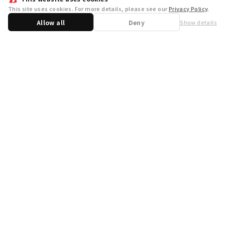
This site uses cookies. For more details, please see our
Privacy Policy
.
Allow all
Deny
Show details
Share
WSB Official X
WSB Official Instagram
お問い合わせ
取り扱い店舗一覧
遊宝洞
商品企画：
開発：
運営会社
プライバシーポリシー
外部送信ポリシー
クッキーポリシー