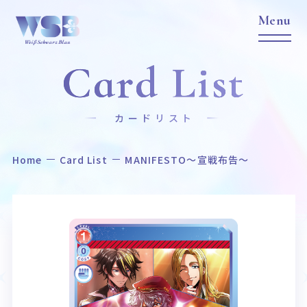
Card List
カードリスト
Home
Card List
MANIFESTO～宣戦布告～
Home
News
ホーム
ニュース
Title
Item
作品タイトル
商品情報
Event
Card List
イベント
カードリスト