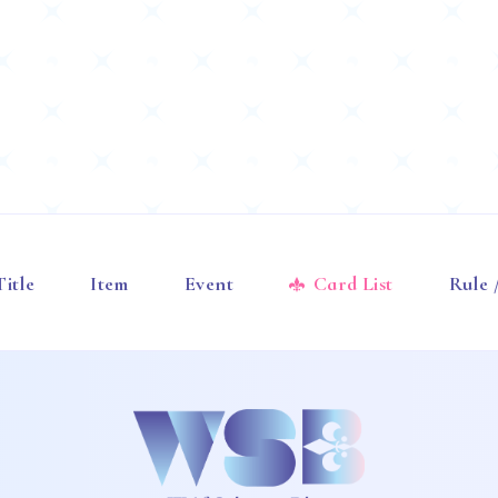
Title
Item
Event
Card List
Rule