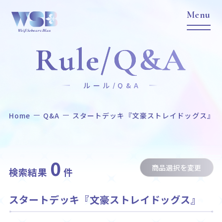
Rule/Q&A
ルール/Q&A
Home
Q&A
スタートデッキ『文豪ストレイドッグス』
Home
News
ホーム
ニュース
Title
Item
0
商品選択を変更
作品タイトル
商品情報
検索結果
件
Event
Card List
スタートデッキ『文豪ストレイドッグス』
イベント
カードリスト