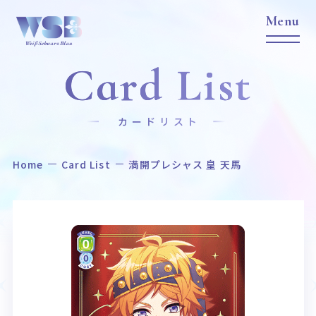
Card List
カードリスト
Home
Card List
満開プレシャス 皇 天馬
Home
News
ホーム
ニュース
Title
Item
作品タイトル
商品情報
Event
Card List
イベント
カードリスト