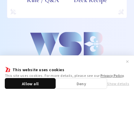
Rule / Q&A
Deck Recipe
✕
This website uses cookies
This site uses cookies. For more details, please see our
Privacy Policy
.
Allow all
Deny
Show details
Share
WSB Official X