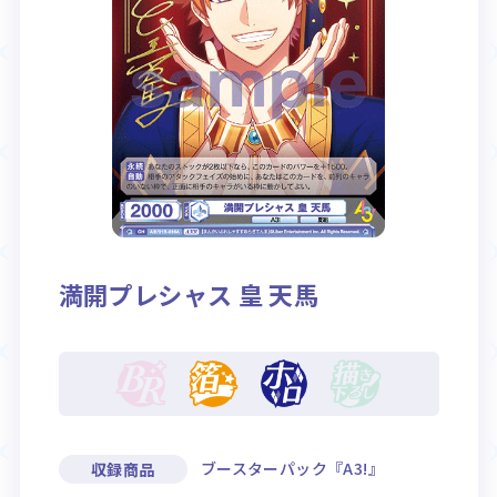
Rule / Q&A
Deck Recipe
ルール/Q&A
デッキレシピ
満開プレシャス 皇 天馬
ブースターパック『A3!』
収録商品