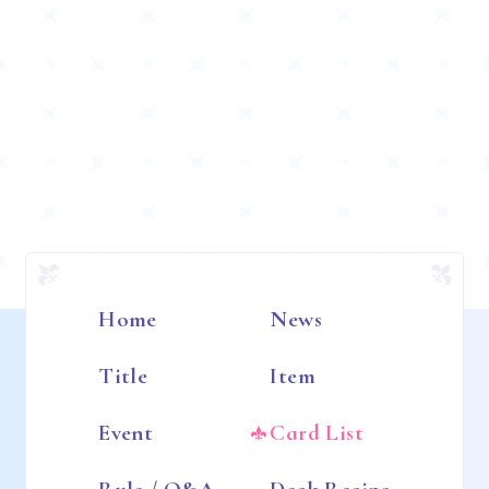
Home
News
Title
Item
Event
Card List