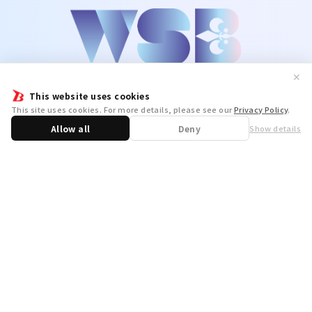
✕
This website uses cookies
This site uses cookies. For more details, please see our
Privacy Policy
.
Allow all
Deny
Show details
Share
WSB Official X
WSB Official Instagram
お問い合わせ
取り扱い店舗一覧