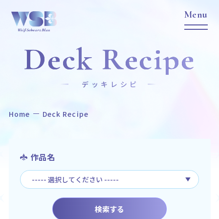
Deck Recipe
デッキレシピ
Home
Deck Recipe
Home
News
ホーム
ニュース
Title
Item
作品名
作品タイトル
商品情報
Event
Card List
イベント
カードリスト
検索する