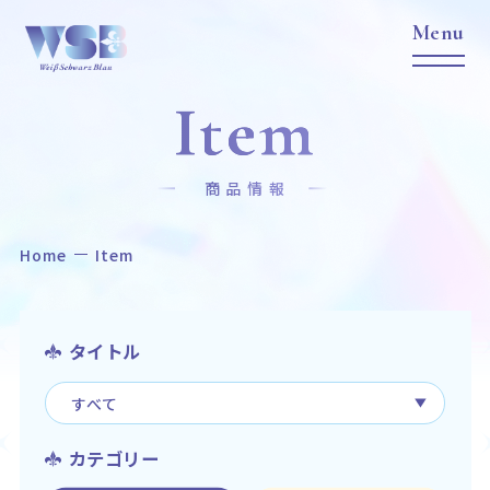
Item
商品情報
Home
Item
Home
News
ホーム
ニュース
Title
Item
タイトル
作品タイトル
商品情報
Event
Card List
イベント
カードリスト
カテゴリー