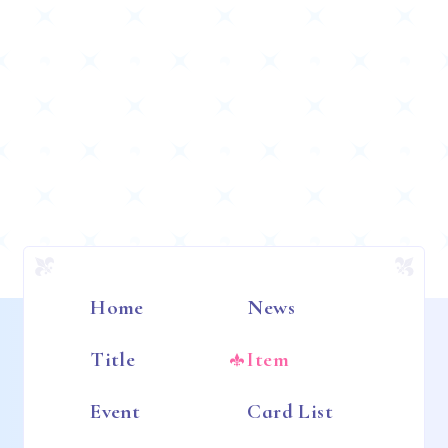
Home
News
Title
Item
Event
Card List