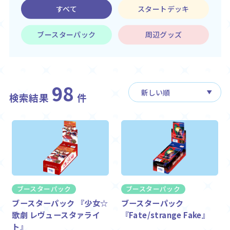
Rule / Q&A
Deck Recipe
すべて
スタートデッキ
ルール/Q&A
デッキレシピ
ブースターパック
周辺グッズ
98
検索結果
件
ブースターパック
ブースターパック
ブースターパック 『少女☆
ブースターパック
歌劇 レヴュースタァライ
『Fate/strange Fake』
ト』