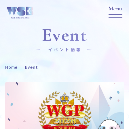
Event
イベント情報
Home
Event
Home
News
ホーム
ニュース
Title
Item
作品タイトル
商品情報
Event
Card List
イベント
カードリスト