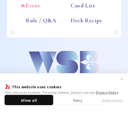
Event
Card List
Rule / Q&A
Deck Recipe
✕
This website uses cookies
This site uses cookies. For more details, please see our
Privacy Policy
.
Allow all
Deny
Show details
Share