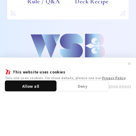
Rule / Q&A
Deck Recipe
✕
This website uses cookies
This site uses cookies. For more details, please see our
Privacy Policy
.
Allow all
Deny
Show details
Share
WSB Official X