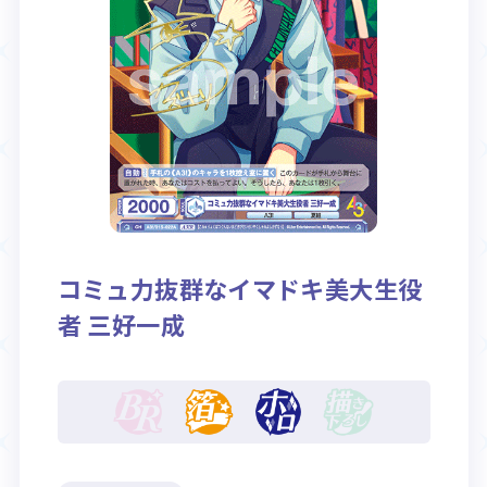
Rule / Q&A
Deck Recipe
ルール/Q&A
デッキレシピ
コミュ力抜群なイマドキ美大生役
者 三好一成