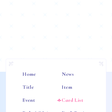
Home
News
Title
Item
Event
Card List