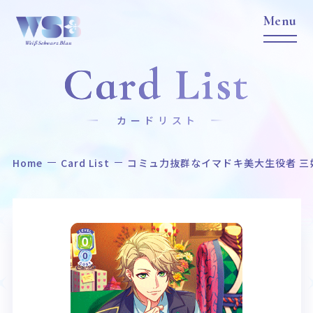
Card List
カードリスト
Home
Card List
コミュ力抜群なイマドキ美大生役者 三
Home
News
ホーム
ニュース
Title
Item
作品タイトル
商品情報
Event
Card List
イベント
カードリスト