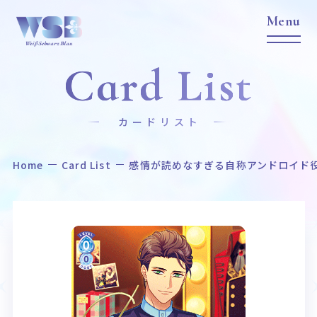
Card List
カードリスト
Home
Card List
感情が読めなすぎる自称アンドロイド役
Home
News
ホーム
ニュース
Title
Item
作品タイトル
商品情報
Event
Card List
イベント
カードリスト