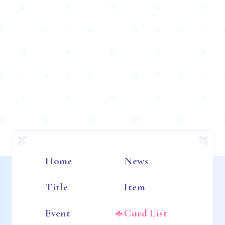
Home
News
Title
Item
Event
Card List