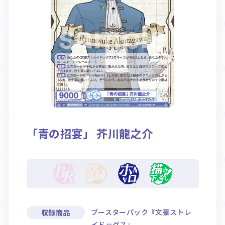
Rule / Q&A
Deck Recipe
ルール/Q&A
デッキレシピ
「青の招宴」 芥川龍之介
ブースターパック『文豪ストレ
収録商品
イドッグス』