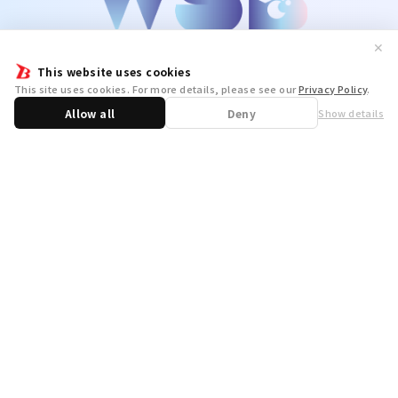
✕
This website uses cookies
This site uses cookies. For more details, please see our
Privacy Policy
.
Allow all
Deny
Show details
Share
WSB Official X
WSB Official Instagram
お問い合わせ
取り扱い店舗一覧
遊宝洞
商品企画：
開発：