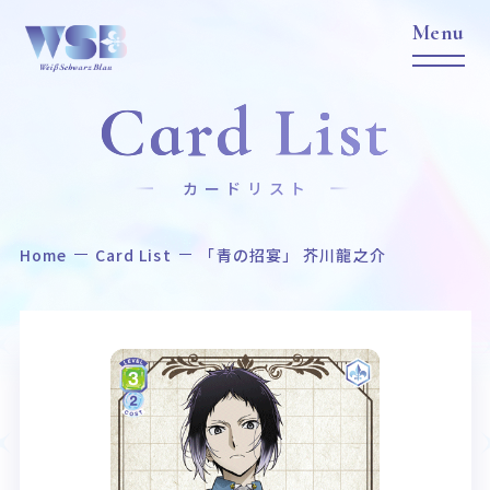
Card List
カードリスト
Home
Card List
「青の招宴」 芥川龍之介
Home
News
ホーム
ニュース
Title
Item
作品タイトル
商品情報
Event
Card List
イベント
カードリスト