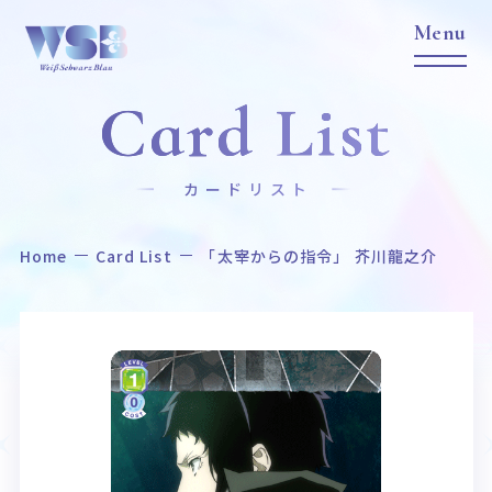
Card List
カードリスト
Home
Card List
「太宰からの指令」 芥川龍之介
Home
News
ホーム
ニュース
Title
Item
作品タイトル
商品情報
Event
Card List
イベント
カードリスト