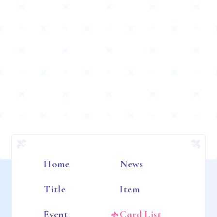
Home
News
Title
Item
Event
Card List