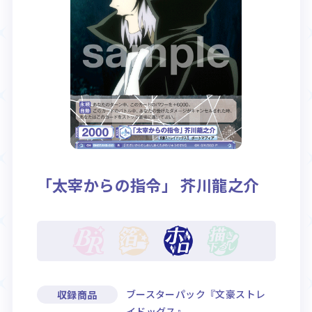
Rule / Q&A
Deck Recipe
ルール/Q&A
デッキレシピ
「太宰からの指令」 芥川龍之介
ブースターパック『文豪ストレ
収録商品
イドッグス』